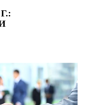
Г.:
И